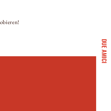
robieren!
DUE AMICI