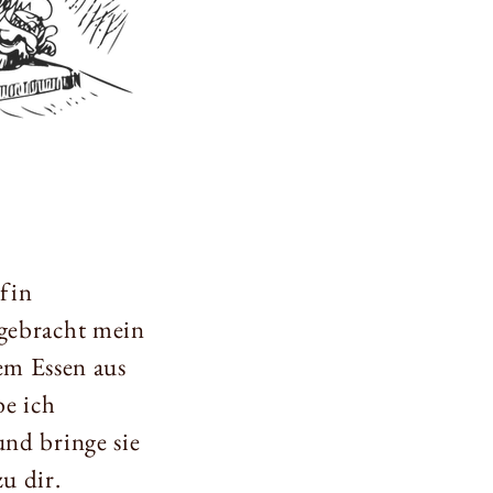
fin
 gebracht mein
em Essen aus
be ich
und bringe sie
zu dir.